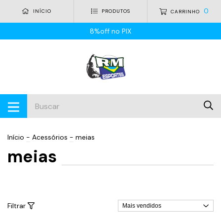
0
INÍCIO
PRODUTOS
CARRINHO
8%off no PIX
Início
-
Acessórios
-
meias
meias
Filtrar