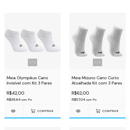
1
/
3
1
/
2
Meia Olympikus Cano
Meia Mizuno Cano Curto
Invisível com Kit 3 Pares
Atoalhada Kit com 3 Pares
R$42,00
R$62,00
R$38,64
R$57,04
com
Pix
com
Pix
COMPRAR
COMPRAR