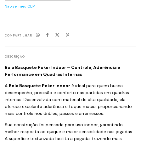
Não sei meu CEP
COMPARTILHAR
DESCRIÇÃO
Bola Basquete Poker Indoor – Controle, Aderência e
Performance em Quadras Internas
A
Bola Basquete Poker Indoor
é ideal para quem busca
desempenho, precisão e conforto nas partidas em quadras
internas. Desenvolvida com material de alta qualidade, ela
oferece excelente aderência e toque macio, proporcionando
mais controle nos dribles, passes e arremessos.
Sua construção foi pensada para uso indoor, garantindo
melhor resposta ao quique e maior sensibilidade nas jogadas.
A superfície texturizada facilita a pegada, trazendo mais