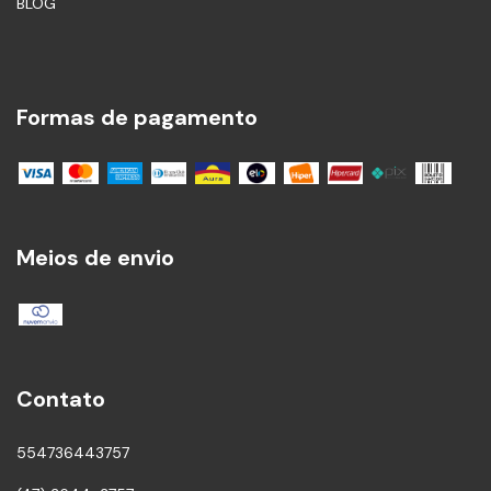
BLOG
Formas de pagamento
Meios de envio
Contato
554736443757