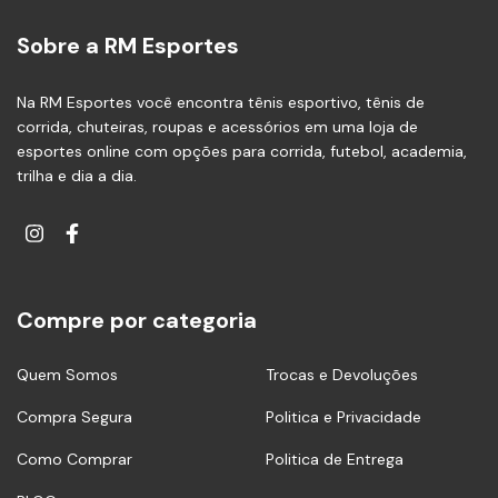
Sobre a RM Esportes
Na RM Esportes você encontra tênis esportivo, tênis de
corrida, chuteiras, roupas e acessórios em uma loja de
esportes online com opções para corrida, futebol, academia,
trilha e dia a dia.
Compre por categoria
Quem Somos
Trocas e Devoluções
Compra Segura
Politica e Privacidade
Como Comprar
Politica de Entrega