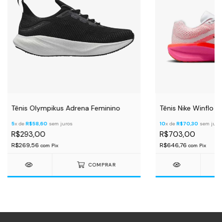
Tênis Olympikus Adrena Feminino
Tênis Nike Winflo 1
5
x de
R$58,60
sem juros
10
x de
R$70,30
sem juro
R$293,00
R$703,00
R$269,56
R$646,76
com
Pix
com
Pix
COMPRAR