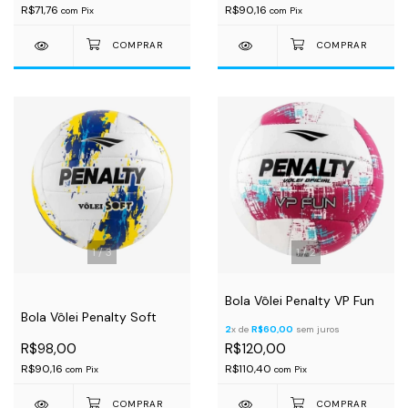
R$71,76
R$90,16
com
Pix
com
Pix
1
/
3
1
/
2
Bola Vôlei Penalty VP Fun
Bola Vôlei Penalty Soft
2
x de
R$60,00
sem juros
R$98,00
R$120,00
R$90,16
R$110,40
com
Pix
com
Pix