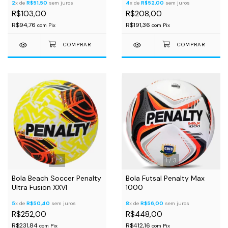
2
x de
R$51,50
sem juros
4
x de
R$52,00
sem juros
R$103,00
R$208,00
R$94,76
R$191,36
com
Pix
com
Pix
1
/
2
1
/
3
Bola Beach Soccer Penalty
Bola Futsal Penalty Max
Ultra Fusion XXVI
1000
5
x de
R$50,40
sem juros
8
x de
R$56,00
sem juros
R$252,00
R$448,00
R$231,84
R$412,16
com
Pix
com
Pix