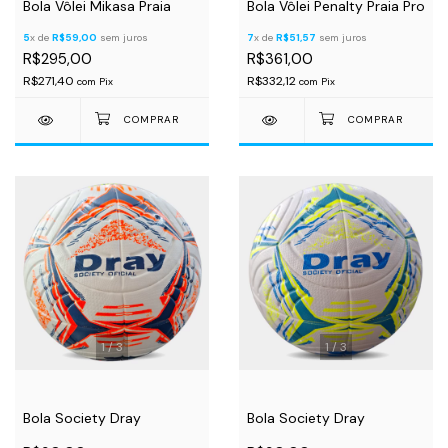
Bola Vôlei Mikasa Praia
Bola Vôlei Penalty Praia Pro
5
x de
R$59,00
sem juros
7
x de
R$51,57
sem juros
R$295,00
R$361,00
R$271,40
R$332,12
com
Pix
com
Pix
1
/
3
1
/
3
Bola Society Dray
Bola Society Dray