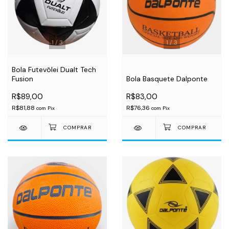
1
/
3
1
/
3
Bola Futevôlei Dualt Tech
Fusion
Bola Basquete Dalponte
R$89,00
R$83,00
R$81,88
R$76,36
com
Pix
com
Pix