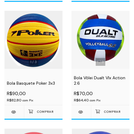
1
/
3
1
/
3
Bola Vôlei Dualt Vlx Action
Bola Basquete Poker 3x3
2.6
R$90,00
R$70,00
R$82,80
R$64,40
com
Pix
com
Pix