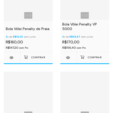
1
/
3
1
/
2
Bola Vôlei Penalty VP
Bola Vôlei Penalty de Praia
5000
3
x de
R$53,33
sem juros
3
x de
R$56,67
sem juros
R$160,00
R$170,00
R$147,20
R$156,40
com
Pix
com
Pix