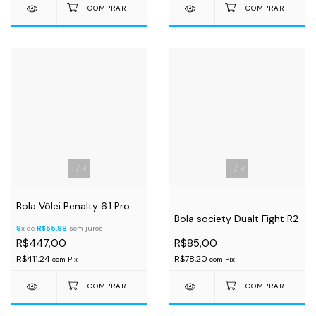
1
/
3
1
/
3
Bola Vôlei Penalty 6.1 Pro
Bola society Dualt Fight R2
8
x de
R$55,88
sem juros
R$447,00
R$85,00
R$411,24
R$78,20
com
Pix
com
Pix