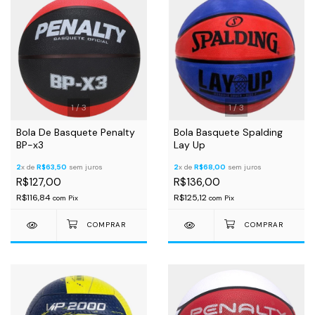
1
/
3
1
/
3
Bola De Basquete Penalty
Bola Basquete Spalding
BP-x3
Lay Up
2
x de
R$63,50
sem juros
2
x de
R$68,00
sem juros
R$127,00
R$136,00
R$116,84
R$125,12
com
Pix
com
Pix