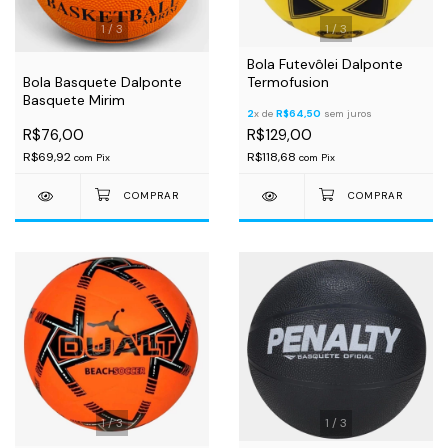
1
/
3
1
/
3
Bola Futevôlei Dalponte
Bola Basquete Dalponte
Termofusion
Basquete Mirim
2
x de
R$64,50
sem juros
R$76,00
R$129,00
R$69,92
R$118,68
com
Pix
com
Pix
1
/
3
1
/
3