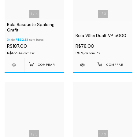
1
/
4
1
/
3
Bola Basquete Spalding
Grafiti
Bola Vôlei Dualt VP 5000
3
x de
R$62,33
sem juros
R$187,00
R$78,00
R$172,04
R$71,76
com
Pix
com
Pix
1
/
3
1
/
3