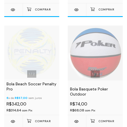
1
/
2
1
/
3
Bola Beach Soccer Penalty
Pro
Bola Basquete Poker
Outdoor
6
x de
R$57,00
sem juros
R$342,00
R$74,00
R$314,64
R$68,08
com
Pix
com
Pix