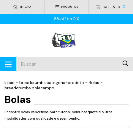
0
INÍCIO
PRODUTOS
CARRINHO
8%off no PIX
Início
-
breadcrumbs.categoria-produto
-
Bolas
-
breadcrumbs.bolacampo
Bolas
Encontre bolas esportivas para futebol, vôlei, basquete e outras
modalidades com qualidade e desempenho.