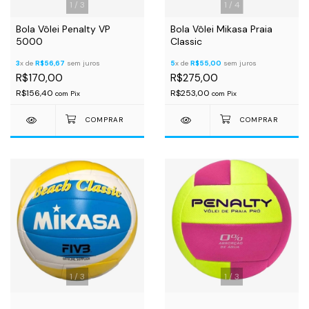
1
/
3
1
/
4
Bola Vôlei Penalty VP
Bola Vôlei Mikasa Praia
5000
Classic
3
x de
R$56,67
sem juros
5
x de
R$55,00
sem juros
R$170,00
R$275,00
R$156,40
R$253,00
com
Pix
com
Pix
1
/
3
1
/
3