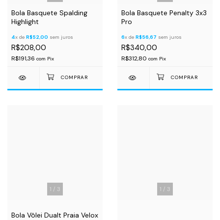
Bola Basquete Spalding
Bola Basquete Penalty 3x3
Highlight
Pro
4
x de
R$52,00
sem juros
6
x de
R$56,67
sem juros
R$208,00
R$340,00
R$191,36
R$312,80
com
Pix
com
Pix
1
/
3
1
/
3
Bola Vôlei Dualt Praia Velox