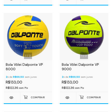
1
/
3
1
/
3
Bola Vôlei Dalponte VP
Bola Vôlei Dalponte VP
8000
9000
2
x de
R$66,50
sem juros
2
x de
R$66,50
sem juros
R$133,00
R$133,00
R$122,36
R$122,36
com
Pix
com
Pix