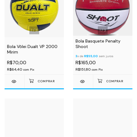
1
/
3
1
/
3
Bola Basquete Penalty
Bola Vôlei Dualt VP 2000
Shoot
Mirim
3
x de
R$55,00
sem juros
R$70,00
R$165,00
R$64,40
R$151,80
com
Pix
com
Pix