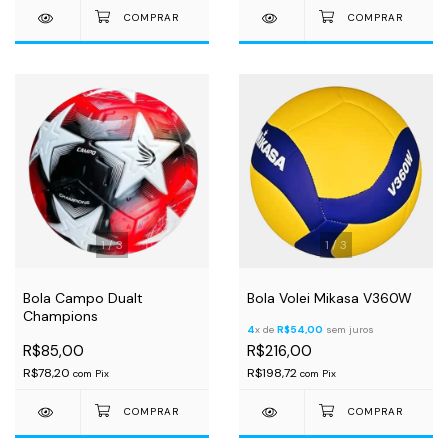
1
/
3
1
/
3
Bola Campo Dualt
Bola Volei Mikasa V360W
Champions
4
x de
R$54,00
sem juros
R$85,00
R$216,00
R$78,20
R$198,72
com
Pix
com
Pix