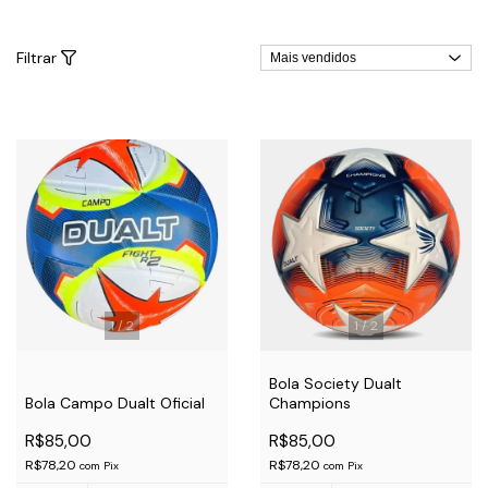
Filtrar
1
/
2
1
/
2
Bola Society Dualt
Bola Campo Dualt Oficial
Champions
R$85,00
R$85,00
R$78,20
R$78,20
com
Pix
com
Pix