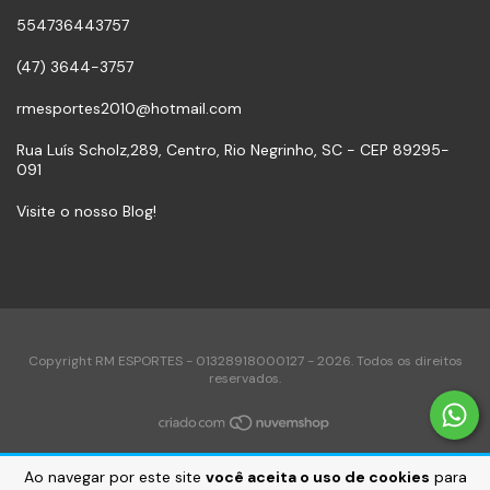
554736443757
(47) 3644-3757
rmesportes2010@hotmail.com
Rua Luís Scholz,289, Centro, Rio Negrinho, SC - CEP 89295-
091
Visite o nosso Blog!
Copyright RM ESPORTES - 01328918000127 - 2026. Todos os direitos
reservados.
Ao navegar por este site
você aceita o uso de cookies
para