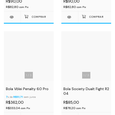
R$90,00
R$90,00
R$82,80
R$82,80
com
Pix
com
Pix
1
/
3
1
/
3
Bola Vôlei Penalty 6.0 Pro
Bola Society Dualt Fight R2
04
7
x de
R$51,71
sem juros
R$362,00
R$85,00
R$333,04
R$78,20
com
Pix
com
Pix