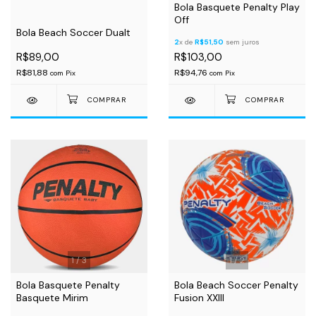
Bola Basquete Penalty Play
Off
Bola Beach Soccer Dualt
2
x de
R$51,50
sem juros
R$89,00
R$103,00
R$81,88
R$94,76
com
Pix
com
Pix
1
/
3
1
/
2
Bola Basquete Penalty
Bola Beach Soccer Penalty
Basquete Mirim
Fusion XXIII