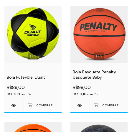
1
/
3
1
/
3
Bola Basquete Penalty
Bola Futevôlei Dualt
basquete Baby
R$89,00
R$98,00
R$81,88
R$90,16
com
Pix
com
Pix